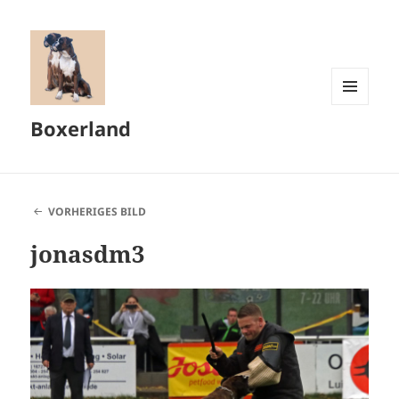
MENÜ
Boxerland
UND
WIDGETS
VORHERIGES BILD
jonasdm3