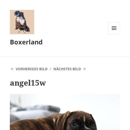
MENÜ
Boxerland
UND
WIDGETS
VORHERIGES BILD
NÄCHSTES BILD
angel15w