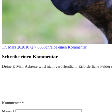
Veröffentlicht
Originalgröße
zu
17. März 2020
1072 × 850
Schreibe einen Kommentar
am
angel5m
Schreibe einen Kommentar
Deine E-Mail-Adresse wird nicht veröffentlicht.
Erforderliche Felder 
Kommentar
*
Name
*