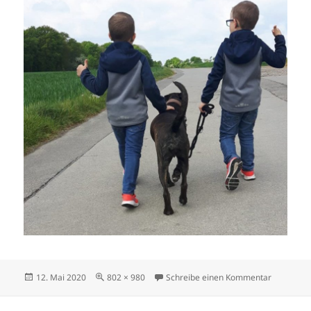
Veröffentlicht
Originalgröße
zu arabell
12. Mai 2020
802 × 980
Schreibe einen Kommentar
am