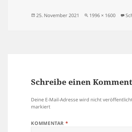
Veröffentlicht
Originalgröße
25. November 2021
1996 × 1600
Sc
am
Schreibe einen Kommen
Deine E-Mail-Adresse wird nicht veröffentlicht
markiert
KOMMENTAR
*