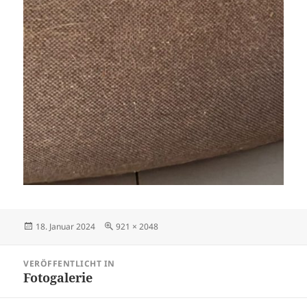
Veröffentlicht
Originalgröße
18. Januar 2024
921 × 2048
am
Beitragsnavigation
VERÖFFENTLICHT IN
Fotogalerie