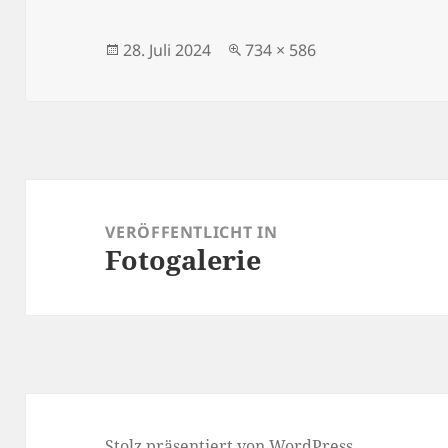
Veröffentlicht
Originalgröße
28. Juli 2024
734 × 586
am
Beitragsnavigation
VERÖFFENTLICHT IN
Fotogalerie
Stolz präsentiert von WordPress