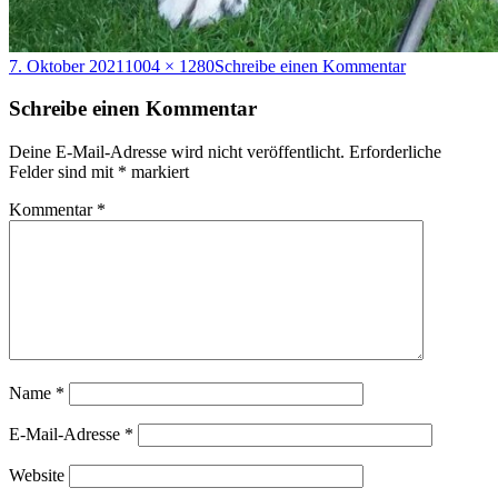
Veröffentlicht
Originalgröße
zu
7. Oktober 2021
1004 × 1280
Schreibe einen Kommentar
am
IMG_1590
Schreibe einen Kommentar
Deine E-Mail-Adresse wird nicht veröffentlicht.
Erforderliche
Felder sind mit
*
markiert
Kommentar
*
Name
*
E-Mail-Adresse
*
Website