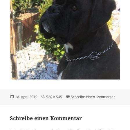
Veröffentlicht
Originalgröße
zu resi3j 
18. April 2019
520 × 545
Schreibe einen Kommentar
am
Schreibe einen Kommentar