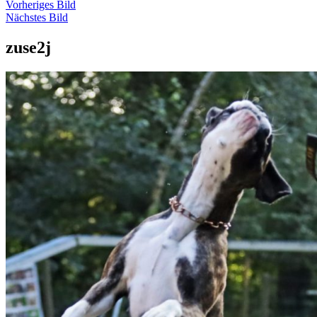
Vorheriges Bild
Nächstes Bild
zuse2j