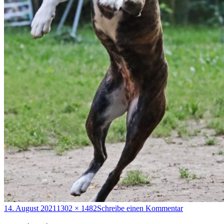
Veröffentlicht
Originalgröße
zu
14. August 2021
1302 × 1482
Schreibe einen Kommentar
am
zuse2j