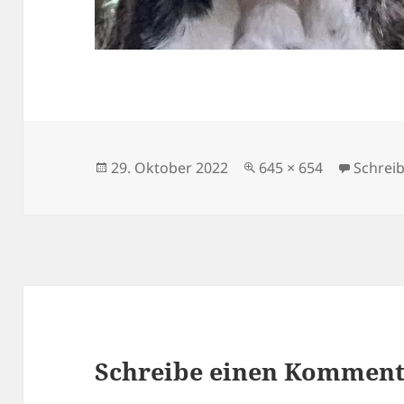
Veröffentlicht
Originalgröße
29. Oktober 2022
645 × 654
Schrei
am
Schreibe einen Kommen