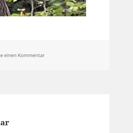
zu zuse3jkopf
be einen Kommentar
tar