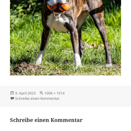
Veröffentlicht
Originalgröße
9. April 2023
1006 × 1014
am
zu zuseball
Schreibe einen Kommentar
Schreibe einen Kommentar