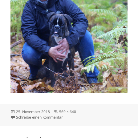
Veröffentlicht
Originalgröße
25. November 2018
569 × 640
am
zu arabellbrittanov2018
Schreibe einen Kommentar