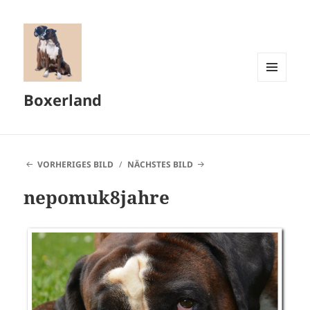
MENÜ
Boxerland
UND
WIDGETS
VORHERIGES BILD
NÄCHSTES BILD
nepomuk8jahre