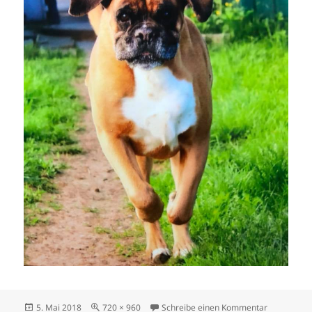
Veröffentlicht
Originalgröße
zu tracey10
5. Mai 2018
720 × 960
Schreibe einen Kommentar