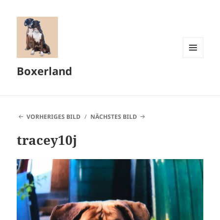
MENÜ
Boxerland
UND
WIDGETS
VORHERIGES BILD
NÄCHSTES BILD
tracey10j