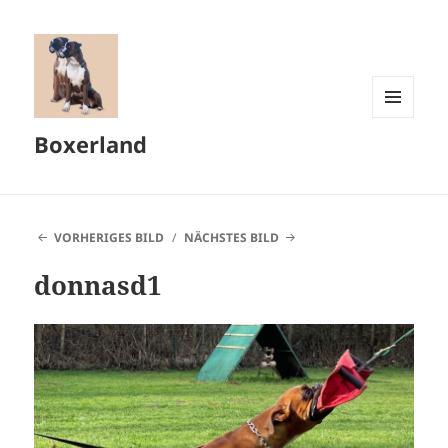
MENÜ
Boxerland
UND
WIDGETS
VORHERIGES BILD
NÄCHSTES BILD
donnasd1