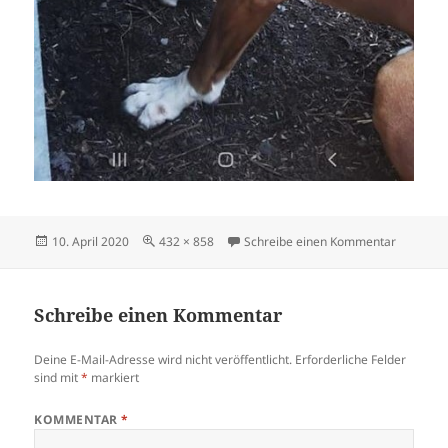
Veröffentlicht
Originalgröße
zu peppe
10. April 2020
432 × 858
Schreibe einen Kommentar
am
Schreibe einen Kommentar
Deine E-Mail-Adresse wird nicht veröffentlicht.
Erforderliche Felder
sind mit
*
markiert
KOMMENTAR
*