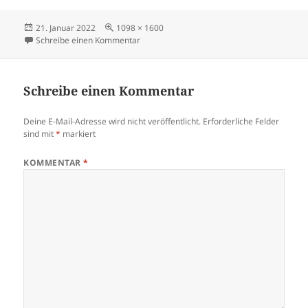
Veröffentlicht
Originalgröße
21. Januar 2022
1098 × 1600
am
zu ede15w-1
Schreibe einen Kommentar
Schreibe einen Kommentar
Deine E-Mail-Adresse wird nicht veröffentlicht.
Erforderliche Felder
sind mit
*
markiert
KOMMENTAR
*