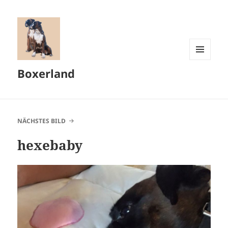
MENÜ
Boxerland
UND
WIDGETS
NÄCHSTES BILD
hexebaby